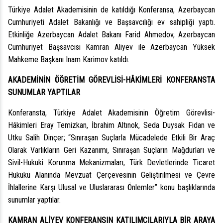
Türkiye Adalet Akademisinin de katıldığı
Konferansa
,
Azerbaycan
Cumhuriyeti Adalet Bakanlığı ve Başsavcılığı ev sahipliği yaptı.
Etkinliğe Azerbaycan Adalet Bakanı Farid Ahmedov, Azerbaycan
Cumhuriyet Başsavcısı Kamran Aliyev ile Azerbaycan Yüksek
Mahkeme Başkanı Inam Karimov katıldı.
AKADEMİNİN ÖĞRETİM GÖREVLİSİ-HÂKİMLERİ KONFERANSTA
SUNUMLAR YAPTILAR
Konferansta, Türkiye Adalet Akademisinin Öğretim Görevlisi-
Hâkimleri Eray Temizkan, İbrahim Altınok, Seda Duysak Fidan ve
Utku Salih Dinçer; “Sınıraşan Suçlarla Mücadelede Etkili Bir Araç
Olarak Varlıkların Geri Kazanımı, Sınıraşan Suçların Mağdurları ve
Sivil-Hukuki Korunma Mekanizmaları, Türk Devletlerinde Ticaret
Hukuku Alanında Mevzuat Çerçevesinin Geliştirilmesi ve Çevre
İhlallerine Karşı Ulusal ve Uluslararası Önlemler” konu başlıklarında
sunumlar yaptılar.
KAMRAN ALİYEV KONFERANSIN KATILIMCILARIYLA BİR ARAYA