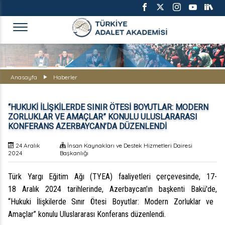
TÜRKİYE ADALET AKADEMİS
Anasayfa
Haberler
“HUKUKİ İLİŞKİLERDE SINIR ÖTESİ BOYUTLAR: MODERN
ZORLUKLAR VE AMAÇLAR” KONULU ULUSLARARASI
KONFERANS AZERBAYCAN’DA DÜZENLENDİ
24 Aralık
İnsan Kaynakları ve Destek Hizmetleri Dairesi
2024
Başkanlığı
Türk Yargı Eğitim Ağı (TYEA) faaliyetleri çerçevesinde,
17-
18
Aralık
2024 tarihlerinde, Azerbaycan’ın başkenti Bakü'de
,
“
Hukuki İlişkilerde Sınır Ötesi Boyutlar: Modern Zorluklar ve
Amaçlar
” konulu Uluslararası Konferans
düzenlendi.