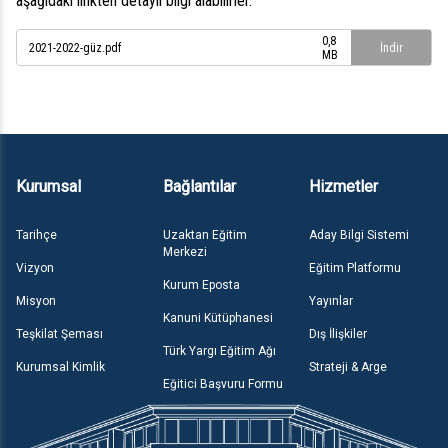
aşağıdaki linkten detaylı bilgi alabilirler.
0,8
2021-2022-güz.pdf
İndir
MB
Kurumsal
Bağlantılar
Hizmetler
Tarihçe
Uzaktan Eğitim
Aday Bilgi Sistemi
Merkezi
Vizyon
Eğitim Platformu
Kurum Eposta
Misyon
Yayınlar
Kanuni Kütüphanesi
Teşkilat Şeması
Dış İlişkiler
Türk Yargı Eğitim Ağı
Kurumsal Kimlik
Strateji & Arge
Eğitici Başvuru Formu