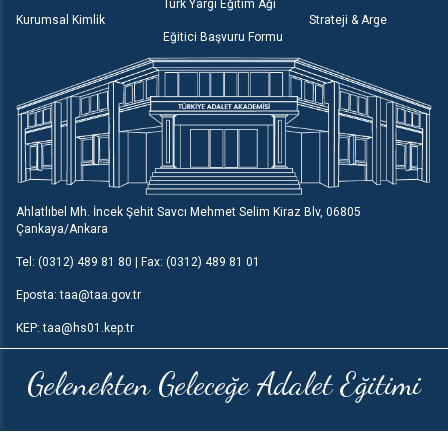
Türk Yargı Eğitim Ağı
Kurumsal Kimlik
Strateji & Arge
Eğitici Başvuru Formu
Ahlatlıbel Mh. İncek Şehit Savcı Mehmet Selim Kiraz Blv, 06805
Çankaya/Ankara
Tel: (0312) 489 81 80 | Fax: (0312) 489 81 01
Eposta: taa@taa.gov.tr
KEP: taa@hs01.kep.tr
Gelenekten Geleceğe Adalet Eğitimi
Türkiye Adalet Akademisi
© 2026