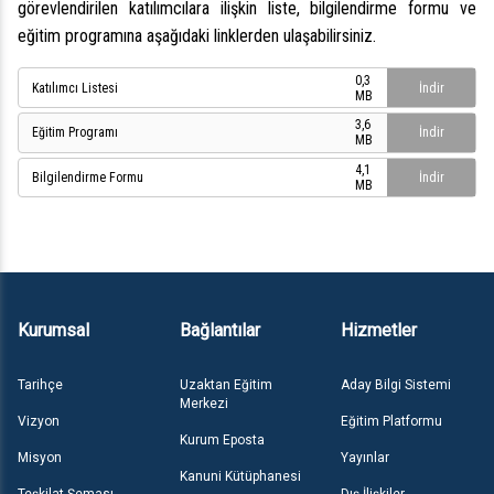
görevlendirilen katılımcılara ilişkin liste, bilgilendirme formu ve
eğitim programına aşağıdaki linklerden ulaşabilirsiniz.
0,3
Katılımcı Listesi
İndir
MB
3,6
Eğitim Programı
İndir
MB
4,1
Bilgilendirme Formu
İndir
MB
Kurumsal
Bağlantılar
Hizmetler
Tarihçe
Uzaktan Eğitim
Aday Bilgi Sistemi
Merkezi
Vizyon
Eğitim Platformu
Kurum Eposta
Misyon
Yayınlar
Kanuni Kütüphanesi
Teşkilat Şeması
Dış İlişkiler